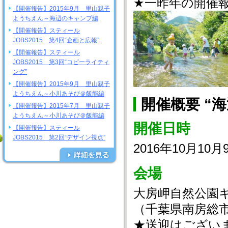
★一昨年の開催
【開催報告】2015年9月 里山親子
ようちえん～海辺のキャンプ編
【開催報告】スティール
JOBS2015 第4回“企画と広報”
【開催報告】スティール
JOBS2015 第3回“コピーライティ
ング”
【開催報告】2015年9月 里山親子
ようちえん～小川あそび＠飯能編
開催概要 “
【開催報告】2015年7月 里山親子
ようちえん～小川あそび＠飯能編
開催日時
【開催報告】スティール
JOBS2015 第2回“デザイン視点”
2016年10月10
会場
大房岬自然公園
（千葉県南房総
★送迎はござい