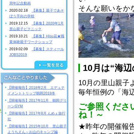
周年記念動画
そんな願いをか
2020.02.18
【募集】親子であそ
ぼう手向の学校
2019.12.15
【募集】2020年1月
里山親子ピクニック
2019.10.21
【募集】Hisu花★職
業体験親子ワークショップ
2019.02.09
【募集】スティール
JOBS2019
10月は“海
10月の里山親子
【開催報告】2018年2月 エデュテ
毎年恒例の「海
イメントトリップ鶴岡2018冬
【開催報告】2017年11月 鶴岡グリ
ご参照くださ
ーンGYM
ね！～
【開催報告】2017年8月 んめぇ旅行
社
★昨年の開催報
【開催報告】2015年10月 里山親子
ようちえん～お山のキャンプ編