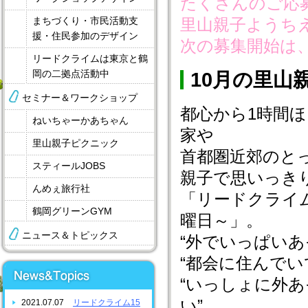
たくさんのご応
まちづくり・市民活動支
里山親子ようち
援・住民参加のデザイン
次の募集開始は、
リードクライムは東京と鶴
岡の二拠点活動中
10月の里山
セミナー＆ワークショップ
都心から1時間
ねいちゃーかあちゃん
家や
里山親子ピクニック
首都圏近郊のと
スティールJOBS
親子で思いっき
んめぇ旅行社
「リードクライ
鶴岡グリーンGYM
曜日～」。
ニュース＆トピックス
“外でいっぱいあ
“都会に住んで
“いっしょに外
い”
2021.07.07
リードクライム15