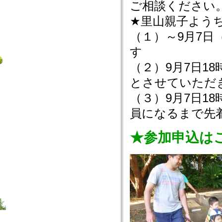
ご相談ください
★里山親子よう
（１）～9月7日
す
（２）9月7日1
とさせていただ
（３）9月7日1
員になるまで先
★参加申込は