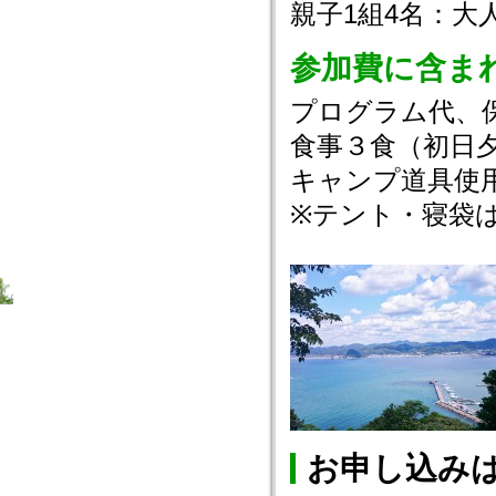
親子1組4名：大人
参加費に含ま
プログラム代、
食事３食（初日
キャンプ道具使
※テント・寝袋
お申し込み