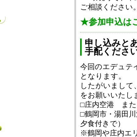
ご相談ください
★参加申込は
申し込みと
手配くださ
今回のエデュテ
となります。
したがいまして
をお願いいたし
□庄内空港 ま
□鶴岡市・湯田川
夕食付きで）
※鶴岡や庄内エ