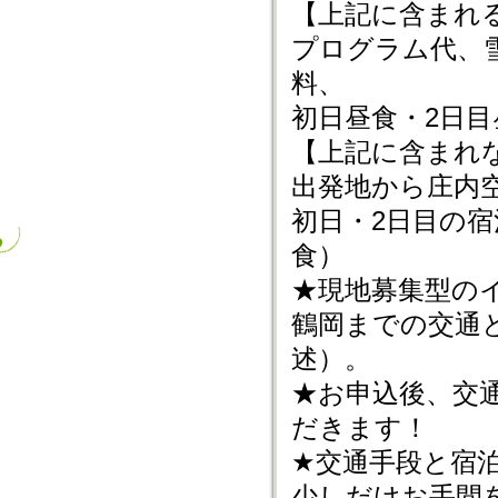
【上記に含まれ
プログラム代、
料、
初日昼食・2日
【上記に含まれ
出発地から庄内
初日・2日目の宿
食）
★現地募集型の
鶴岡までの交通
述）。
★お申込後、交
だきます！
★交通手段と宿
少しだけお手間