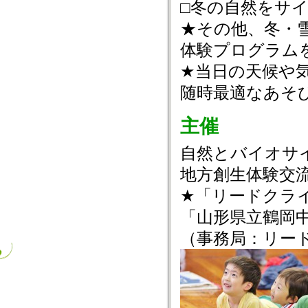
□冬の自然をサ
★その他、冬・
体験プログラム
★当日の天候や
随時最適なあそ
主催
自然とバイオサ
地方創生体験交
★「リードクラ
「山形県立鶴岡
（事務局：リー