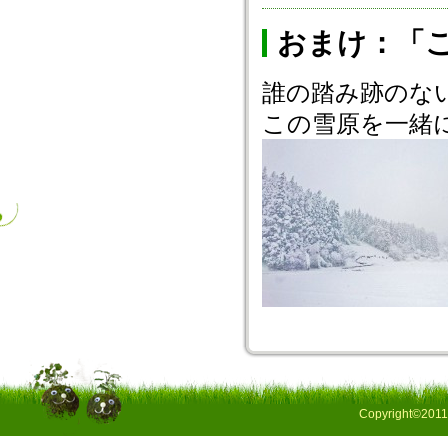
おまけ：「
誰の踏み跡のな
この雪原を一緒
Copyright©2011 