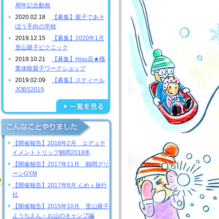
周年記念動画
2020.02.18
【募集】親子であそ
ぼう手向の学校
2019.12.15
【募集】2020年1月
里山親子ピクニック
2019.10.21
【募集】Hisu花★職
業体験親子ワークショップ
2019.02.09
【募集】スティール
JOBS2019
【開催報告】2018年2月 エデュテ
イメントトリップ鶴岡2018冬
【開催報告】2017年11月 鶴岡グリ
ーンGYM
【開催報告】2017年8月 んめぇ旅行
社
【開催報告】2015年10月 里山親子
ようちえん～お山のキャンプ編