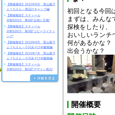
【開催報告】2015年9月 里山親子
ようちえん～海辺のキャンプ編
初回となる今回
【開催報告】スティール
まずは、みんな
JOBS2015 第4回“企画と広報”
探検をしたり、
【開催報告】スティール
JOBS2015 第3回“コピーライティ
おいしいランチ
ング”
何があるかな？
【開催報告】2015年9月 里山親子
ようちえん～小川あそび＠飯能編
出会うかな？
【開催報告】2015年7月 里山親子
ようちえん～小川あそび＠飯能編
【開催報告】スティール
JOBS2015 第2回“デザイン視点”
開催概要