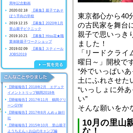
周年記念動画
2020.02.18
【募集】親子であそ
東京都心から4
ぼう手向の学校
2019.12.15
【募集】2020年1月
の古民家を舞台
里山親子ピクニック
親子で思いっき
2019.10.21
【募集】Hisu花★職
業体験親子ワークショップ
ました！
2019.02.09
【募集】スティール
「リードクライ
JOBS2019
曜日～」開校で
“外でいっぱいあ
土にふれさせたい
【開催報告】2018年2月 エデュテ
“いっしょに外
イメントトリップ鶴岡2018冬
い”
【開催報告】2017年11月 鶴岡グリ
ーンGYM
そんな願いをか
【開催報告】2017年8月 んめぇ旅行
社
10月の里山
【開催報告】2015年10月 里山親子
な！
ようちえん～お山のキャンプ編