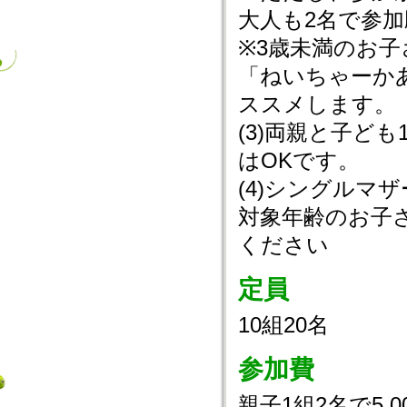
大人も2名で参
※3歳未満のお
「ねいちゃーか
ススメします。
(3)両親と子ど
はOKです。
(4)シングルマ
対象年齢のお子
ください
定員
10組20名
参加費
親子1組2名で5,