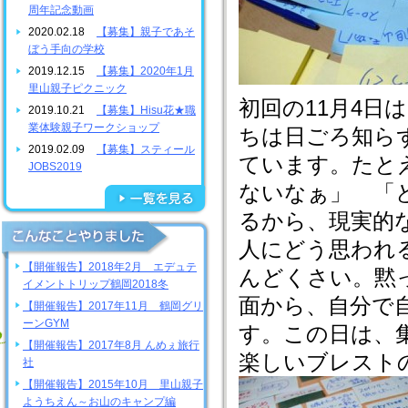
周年記念動画
2020.02.18
【募集】親子であそ
ぼう手向の学校
2019.12.15
【募集】2020年1月
里山親子ピクニック
初回の11月4
2019.10.21
【募集】Hisu花★職
業体験親子ワークショップ
ちは日ごろ知ら
2019.02.09
【募集】スティール
ています。たと
JOBS2019
ないなぁ」 「
るから、現実的
人にどう思われ
【開催報告】2018年2月 エデュテ
んどくさい。黙
イメントトリップ鶴岡2018冬
面から、自分で
【開催報告】2017年11月 鶴岡グリ
ーンGYM
す。この日は、
【開催報告】2017年8月 んめぇ旅行
楽しいブレスト
社
【開催報告】2015年10月 里山親子
ようちえん～お山のキャンプ編