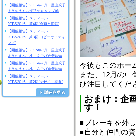
【開催報告】2015年9月 里山親子
ようちえん～海辺のキャンプ編
【開催報告】スティール
JOBS2015 第4回“企画と広報”
【開催報告】スティール
JOBS2015 第3回“コピーライティ
ング”
【開催報告】2015年9月 里山親子
ようちえん～小川あそび＠飯能編
【開催報告】2015年7月 里山親子
今後もこのホー
ようちえん～小川あそび＠飯能編
また、12月の
【開催報告】スティール
JOBS2015 第2回“デザイン視点”
ひ注目してくだ
おまけ：企
す！
■ブレーキを外
■自分と仲間の