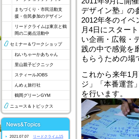
2011年9月に
デザイン塾」の
まちづくり・市民活動支
援・住民参加のデザイン
2012年冬のイ
リードクライムは東京と鶴
月4日にスター
岡の二拠点活動中
い企画・広報・
セミナー＆ワークショップ
践の中で感覚を
ねいちゃーかあちゃん
もらうための場
里山親子ピクニック
これから来年1
スティールJOBS
ジ」「本番運営
んめぇ旅行社
を行います。
鶴岡グリーンGYM
ニュース＆トピックス
2021.07.07
リードクライム15