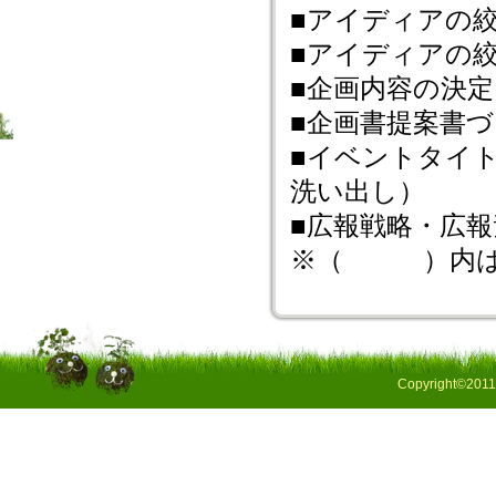
■アイディアの
■アイディアの
■企画内容の決
■企画書提案書
■イベントタイ
洗い出し）
■広報戦略・広
※（ ）内は
Copyright©2011 