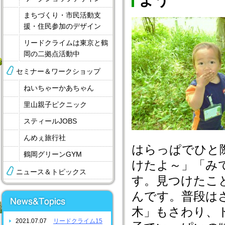
よう
まちづくり・市民活動支
援・住民参加のデザイン
リードクライムは東京と鶴
岡の二拠点活動中
セミナー＆ワークショップ
ねいちゃーかあちゃん
里山親子ピクニック
スティールJOBS
んめぇ旅行社
はらっぱでひと
鶴岡グリーンGYM
けたよ～」「み
ニュース＆トピックス
す。見つけたこ
んです。普段は
木」もさわり、
2021.07.07
リードクライム15