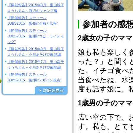
【開催報告】2015年9月 里山親子
ようちえん～海辺のキャンプ編
【開催報告】スティール
参加者の感
JOBS2015 第4回“企画と広報”
【開催報告】スティール
2歳女の子のマ
JOBS2015 第3回“コピーライティ
ング”
【開催報告】2015年9月 里山親子
娘も私も楽しく
ようちえん～小川あそび＠飯能編
った？」と聞く
【開催報告】2015年7月 里山親子
ようちえん～小川あそび＠飯能編
た、イチゴ食べ
【開催報告】スティール
当食べたね、水
JOBS2015 第2回“デザイン視点”
度も話す娘に、
1歳男の子のマ
広い空の下で、
す。私も、とて