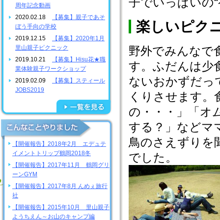
子でいっぱいの“
周年記念動画
2020.02.18
【募集】親子であそ
楽しいピク
ぼう手向の学校
2019.12.15
【募集】2020年1月
里山親子ピクニック
野外でみんなで
2019.10.21
【募集】Hisu花★職
す。ふだんは少
業体験親子ワークショップ
ないおかずだっ
2019.02.09
【募集】スティール
JOBS2019
くりさせます。
の・・・」「オ
する？」などマ
鳥のさえずりを
【開催報告】2018年2月 エデュテ
イメントトリップ鶴岡2018冬
でした。
【開催報告】2017年11月 鶴岡グリ
ーンGYM
【開催報告】2017年8月 んめぇ旅行
社
【開催報告】2015年10月 里山親子
ようちえん～お山のキャンプ編