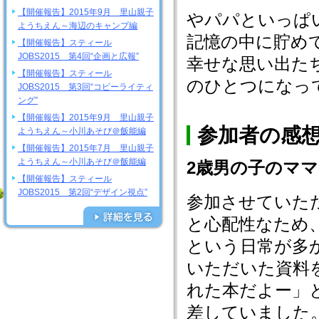
【開催報告】2015年9月 里山親子
やパパといっぱ
ようちえん～海辺のキャンプ編
記憶の中に貯め
【開催報告】スティール
JOBS2015 第4回“企画と広報”
幸せな思い出た
【開催報告】スティール
のひとつになっ
JOBS2015 第3回“コピーライティ
ング”
【開催報告】2015年9月 里山親子
参加者の感
ようちえん～小川あそび＠飯能編
【開催報告】2015年7月 里山親子
ようちえん～小川あそび＠飯能編
2歳男の子のマ
【開催報告】スティール
JOBS2015 第2回“デザイン視点”
参加させていた
と心配性なため
という日常が多
いただいた資料
れた本だよー」
差していました