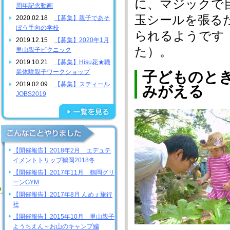
に、マジックで
周年記念動画
玉シールを張る
2020.02.18
【募集】親子であそ
ぼう手向の学校
られるようです
2019.12.15
【募集】2020年1月
た）。
里山親子ピクニック
2019.10.21
【募集】Hisu花★職
業体験親子ワークショップ
子どものと
2019.02.09
【募集】スティール
みがえる
JOBS2019
【開催報告】2018年2月 エデュテ
イメントトリップ鶴岡2018冬
【開催報告】2017年11月 鶴岡グリ
ーンGYM
【開催報告】2017年8月 んめぇ旅行
社
【開催報告】2015年10月 里山親子
ようちえん～お山のキャンプ編