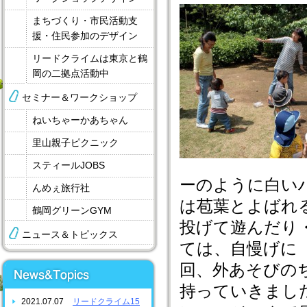
まちづくり・市民活動支
援・住民参加のデザイン
リードクライムは東京と鶴
岡の二拠点活動中
セミナー＆ワークショップ
ねいちゃーかあちゃん
里山親子ピクニック
スティールJOBS
ーのように白い
んめぇ旅行社
は苞葉とよばれ
鶴岡グリーンGYM
投げて遊んだり
ニュース＆トピックス
ては、自慢げに
回、外あそびの
持っていきまし
2021.07.07
リードクライム15